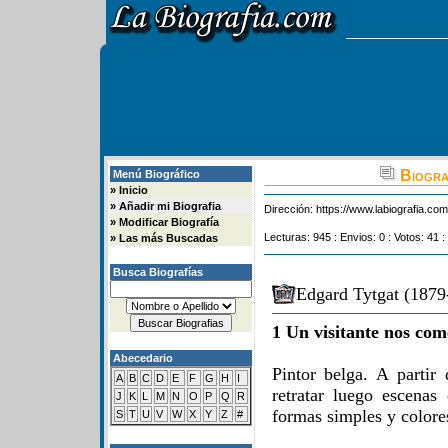
Biogra
Menú Biográfico
»
Inicio
»
Añadir mi Biografia
Dirección:
https://www.labiografia.co
»
Modificar Biografía
Lecturas: 945 : Envios: 0 : Votos: 41 :
»
Las más Buscadas
Busca Biografías
Edgard Tytgat (1879
1 Un visitante nos com
Abecedario
Pintor belga. A partir
A
B
C
D
E
F
G
H
I
retratar luego escenas
J
K
L
M
N
O
P
Q
R
formas simples y colore
S
T
U
V
W
X
Y
Z
#