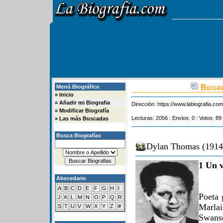
Biogra
Menú Biográfico
»
Inicio
»
Añadir mi Biografia
Dirección:
https://www.labiografia.co
»
Modificar Biografía
Lecturas: 2056 : Envios: 0 : Votos: 89
»
Las más Buscadas
Busca Biografías
Dylan Thomas (1914-
1 Un v
Abecedario
A
B
C
D
E
F
G
H
I
Poeta 
J
K
L
M
N
O
P
Q
R
Marlai
S
T
U
V
W
X
Y
Z
#
Swans