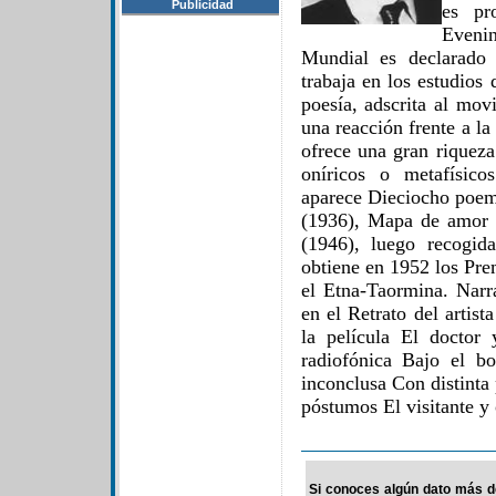
Publicidad
es pr
Eveni
Mundial es declarado 
trabaja en los estudios
poesía, adscrita al mov
una reacción frente a 
ofrece una gran riquez
oníricos o metafísic
aparece Dieciocho poem
(1936), Mapa de amor 
(1946), luego recogid
obtiene en 1952 los Pre
el Etna-Taormina. Narra
en el Retrato del artis
la película El doctor
radiofónica Bajo el b
inconclusa Con distinta 
póstumos El visitante y o
Si conoces algún dato más d