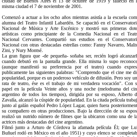
ciudad de Buenos Aires el 13 de octubre de 1919 y falleció en 
misma ciudad el 7 de noviembre de 2001.
Comenzó a actuar a los ocho años mientras asistía a la escuela co
alumna del Teatro Infantil Labardén. Se capacitó en el Conservator
Nacional de Música y Arte Escénico y mostró sus primeras dot
artísticas como principiante de la Comedia Nacional en el Teat
Nacional Cervantes. Compartió sus estudios en el Conservator
Nacional con otras destacadas estrellas como: Fanny Navarro, Mali
Zini, y Nury Montsé.
La gran figura que -de pequeña- soñaba ser, recién logró alcanzar
cuando debutó en la pantalla grande. Ella misma lo supo reconoc
(aunque manifestó su preferencia por el teatro) cuando expre
publicamente las siguientes palabras: "Comprendo que el cine me d
popularidad, porque es un poderoso vehículo de difusión. Pero soy u
rata de teatro, ése es el trabajo de mi verdadera vocación". Con 
papel en la película Veinte años y una noche (melodrama del ci
argentino de todos los tiempos), dirigida por su esposo, Alberto 
Zavalía, alcanzó la cúspide de popularidad. En la citada película traba
junto al galán español Pedro López Lagar, quien fuera posteriormen
su compañero en otras producciones. Bajo la dirección de su espo
realizó un nutrido número de filmes que la ubicaron como una de l
actrices más destacadas del cine argentino.
Filmó junto a Arturo de Córdova la afamada película Él; que Lu
Buñuel rodó en México en el año 1951) y cuyo elenco se completa