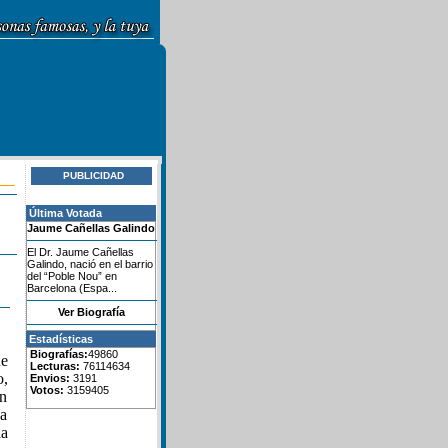
PUBLICIDAD
Última Votada
Jaume Cañellas Galindo
El Dr. Jaume Cañellas
Galindo, nació en el barrio
del “Poble Nou” en
Barcelona (Espa...
Ver Biografía
Estadísticas
Biografías:
49860
ue
Lecturas:
76114634
o,
Envios:
3191
Votos:
3159405
en
ha
la