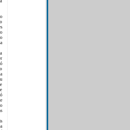
la
mo
io
es
ro
io
sa
la
er
só
io
na
su
ne
de
jó
te
so
as
is
ba