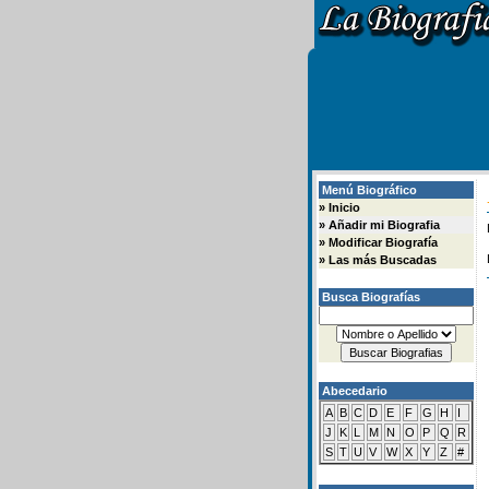
Menú Biográfico
»
Inicio
»
Añadir mi Biografia
»
Modificar Biografía
»
Las más Buscadas
Busca Biografías
Abecedario
A
B
C
D
E
F
G
H
I
J
K
L
M
N
O
P
Q
R
S
T
U
V
W
X
Y
Z
#