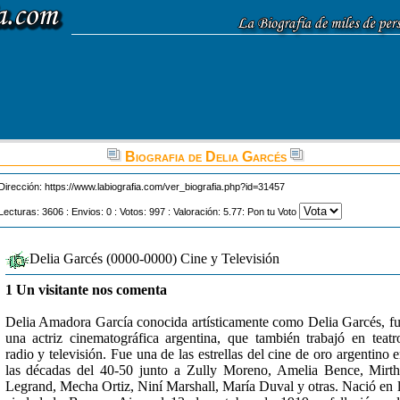
Biografia de Delia Garcés
Dirección:
https://www.labiografia.com/ver_biografia.php?id=31457
Lecturas: 3606 : Envios: 0 : Votos: 997 : Valoración: 5.77: Pon tu Voto
Delia Garcés (0000-0000) Cine y Televisión
1 Un visitante nos comenta
Delia Amadora García conocida artísticamente como Delia Garcés, f
una actriz cinematográfica argentina, que también trabajó en teatr
radio y televisión. Fue una de las estrellas del cine de oro argentino 
las décadas del 40-50 junto a Zully Moreno, Amelia Bence, Mirt
Legrand, Mecha Ortiz, Niní Marshall, María Duval y otras. Nació en 