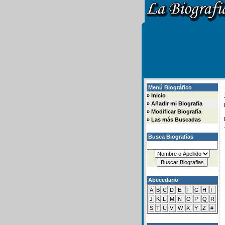
Menú Biográfico
»
Inicio
»
Añadir mi Biografia
»
Modificar Biografía
»
Las más Buscadas
Busca Biografías
Abecedario
A
B
C
D
E
F
G
H
I
J
K
L
M
N
O
P
Q
R
S
T
U
V
W
X
Y
Z
#