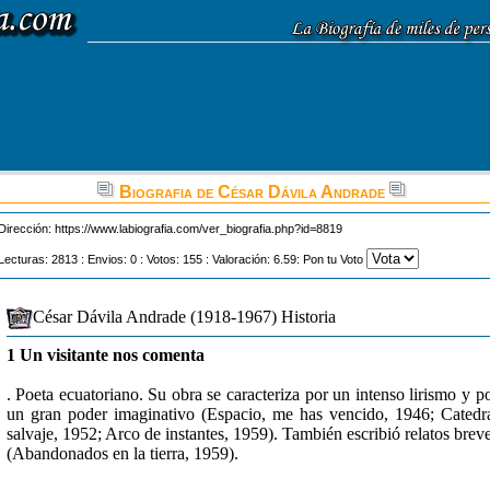
Biografia de César Dávila Andrade
Dirección:
https://www.labiografia.com/ver_biografia.php?id=8819
Lecturas: 2813 : Envios: 0 : Votos: 155 : Valoración: 6.59: Pon tu Voto
César Dávila Andrade (1918-1967) Historia
1 Un visitante nos comenta
. Poeta ecuatoriano. Su obra se caracteriza por un intenso lirismo y p
un gran poder imaginativo (Espacio, me has vencido, 1946; Catedr
salvaje, 1952; Arco de instantes, 1959). También escribió relatos brev
(Abandonados en la tierra, 1959).