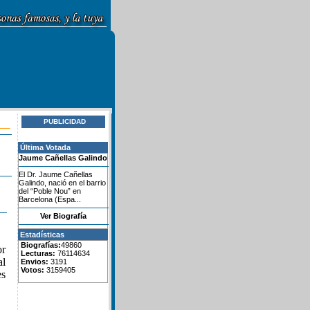
PUBLICIDAD
Última Votada
Jaume Cañellas Galindo
El Dr. Jaume Cañellas
Galindo, nació en el barrio
del “Poble Nou” en
Barcelona (Espa...
Ver Biografía
Estadísticas
Biografías:
49860
or
Lecturas:
76114634
al
Envios:
3191
Votos:
3159405
es