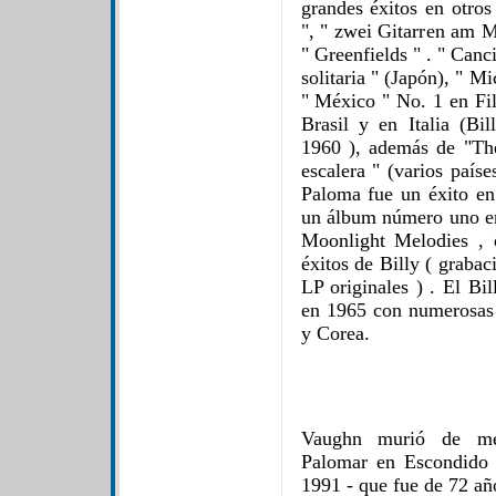
grandes éxitos en otros
", " zwei Gitarren am M
" Greenfields " . " Canc
solitaria " (Japón), " M
" México " No. 1 en Fil
Brasil y en Italia (Bi
1960 ), además de "Th
escalera " (varios país
Paloma fue un éxito en
un álbum número uno e
Moonlight Melodies , 
éxitos de Billy ( grabac
LP originales ) . El Bi
en 1965 con numerosas g
y Corea.
Vaughn murió de meso
Palomar en Escondido 
1991 - que fue de 72 añ