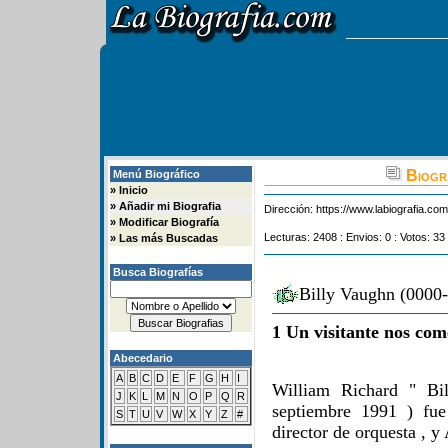
Biogra
Menú Biográfico
»
Inicio
»
Añadir mi Biografia
Dirección:
https://www.labiografia.co
»
Modificar Biografía
Lecturas: 2408 : Envios: 0 : Votos: 33
»
Las más Buscadas
Busca Biografías
Billy Vaughn (0000-
1 Un visitante nos com
Abecedario
A
B
C
D
E
F
G
H
I
William Richard " Bi
J
K
L
M
N
O
P
Q
R
septiembre 1991 ) fue 
S
T
U
V
W
X
Y
Z
#
director de orquesta , 