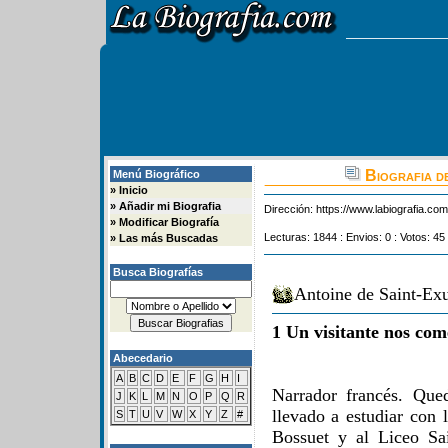
Biografia d
Menú Biográfico
»
Inicio
»
Añadir mi Biografia
Dirección:
https://www.labiografia.co
»
Modificar Biografía
Lecturas: 1844 : Envios: 0 : Votos: 45
»
Las más Buscadas
Busca Biografías
Antoine de Saint-Exu
1 Un visitante nos com
Abecedario
A
B
C
D
E
F
G
H
I
Narrador francés. Que
J
K
L
M
N
O
P
Q
R
llevado a estudiar con 
S
T
U
V
W
X
Y
Z
#
Bossuet y al Liceo Sa