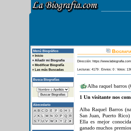
Biografia
Menú Biográfico
»
Inicio
»
Añadir mi Biografia
Dirección:
https://www.labiografia.co
»
Modificar Biografía
Lecturas: 4179 : Envios: 0 : Votos: 13
»
Las más Buscadas
Busca Biografías
Alba raquel barros 
1 Un visitante nos com
Abecedario
Alba Raquel Barros (n
A
B
C
D
E
F
G
H
I
San Juan, Puerto Rico) 
J
K
L
M
N
O
P
Q
R
Ella es mejor conocid
S
T
U
V
W
X
Y
Z
#
ganado muchos premios n