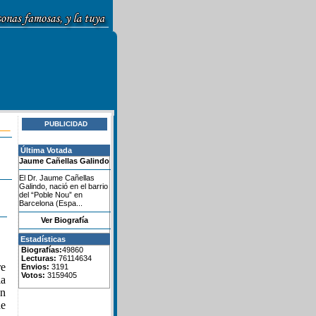
PUBLICIDAD
Última Votada
Jaume Cañellas Galindo
El Dr. Jaume Cañellas
Galindo, nació en el barrio
del “Poble Nou” en
Barcelona (Espa...
Ver Biografía
Estadísticas
Biografías:
49860
Lecturas:
76114634
e
Envios:
3191
Votos:
3159405
ia
en
de