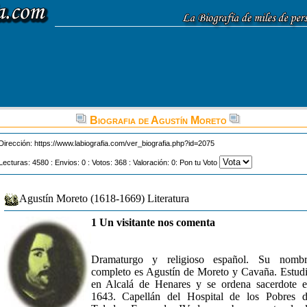
Biografia de Agustín Moreto
Dirección:
https://www.labiografia.com/ver_biografia.php?id=2075
Lecturas: 4580 : Envios: 0 : Votos: 368 : Valoración: 0: Pon tu Voto
Agustín Moreto (1618-1669) Literatura
1 Un visitante nos comenta
Dramaturgo y religioso español. Su nombr
completo es Agustín de Moreto y Cavaña. Estud
en Alcalá de Henares y se ordena sacerdote 
1643. Capellán del Hospital de los Pobres 