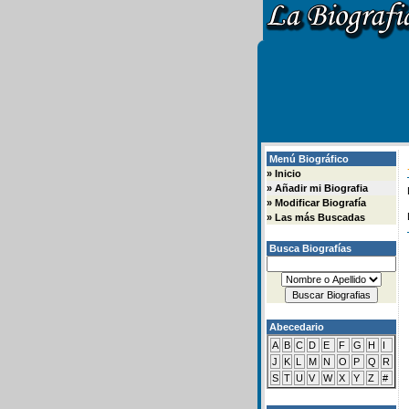
Menú Biográfico
»
Inicio
»
Añadir mi Biografia
»
Modificar Biografía
»
Las más Buscadas
Busca Biografías
Abecedario
A
B
C
D
E
F
G
H
I
J
K
L
M
N
O
P
Q
R
S
T
U
V
W
X
Y
Z
#