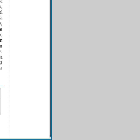
a
o,
el
la
s,
la
a,
én
en
e.
ra
El
os