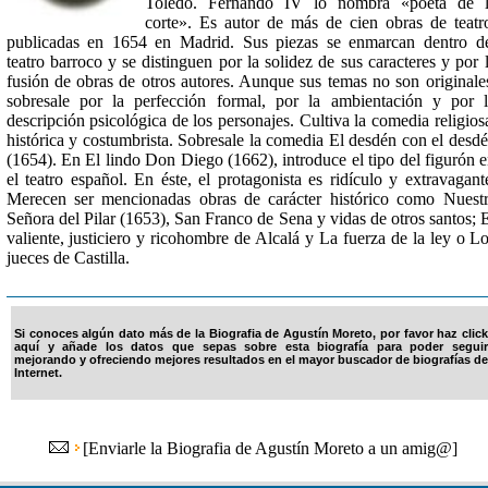
Toledo. Fernando IV lo nombra «poeta de l
corte». Es autor de más de cien obras de teatr
publicadas en 1654 en Madrid. Sus piezas se enmarcan dentro d
teatro barroco y se distinguen por la solidez de sus caracteres y por 
fusión de obras de otros autores. Aunque sus temas no son originale
sobresale por la perfección formal, por la ambientación y por 
descripción psicológica de los personajes. Cultiva la comedia religios
histórica y costumbrista. Sobresale la comedia El desdén con el desd
(1654). En El lindo Don Diego (1662), introduce el tipo del figurón 
el teatro español. En éste, el protagonista es ridículo y extravagant
Merecen ser mencionadas obras de carácter histórico como Nuest
Señora del Pilar (1653), San Franco de Sena y vidas de otros santos; 
valiente, justiciero y ricohombre de Alcalá y La fuerza de la ley o L
jueces de Castilla.
Si conoces algún dato más de la Biografia de Agustín Moreto, por favor haz click
aquí y añade los datos que sepas sobre esta biografía para poder seguir
mejorando y ofreciendo mejores resultados en el mayor buscador de biografías de
Internet.
[
Enviarle la Biografia de Agustín Moreto a un amig@
]