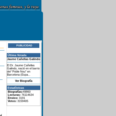
PUBLICIDAD
Última Votada
Jaume Cañellas Galindo
El Dr. Jaume Cañellas
Galindo, nació en el barrio
del “Poble Nou” en
Barcelona (Espa...
Ver Biografía
Estadísticas
Biografías:
49860
Lecturas:
76114634
Envios:
3191
Votos:
3159405
í