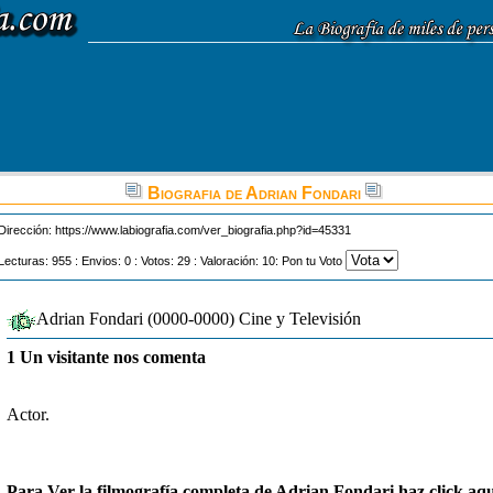
Biografia de Adrian Fondari
Dirección:
https://www.labiografia.com/ver_biografia.php?id=45331
Lecturas: 955 : Envios: 0 : Votos: 29 : Valoración: 10: Pon tu Voto
Adrian Fondari (0000-0000) Cine y Televisión
1 Un visitante nos comenta
Actor.
Para Ver la filmografía completa de Adrian Fondari haz click aqu