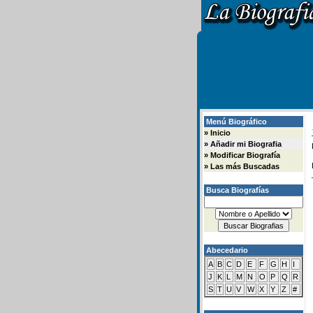
Menú Biográfico
»
Inicio
»
Añadir mi Biografia
»
Modificar Biografía
»
Las más Buscadas
Busca Biografías
Abecedario
A
B
C
D
E
F
G
H
I
J
K
L
M
N
O
P
Q
R
S
T
U
V
W
X
Y
Z
#