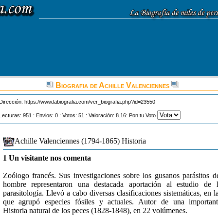
Biografia de Achille Valenciennes
Dirección:
https://www.labiografia.com/ver_biografia.php?id=23550
Lecturas: 951 : Envios: 0 : Votos: 51 : Valoración: 8.16: Pon tu Voto
Achille Valenciennes (1794-1865) Historia
1 Un visitante nos comenta
Zoólogo francés. Sus investigaciones sobre los gusanos parásitos d
hombre representaron una destacada aportación al estudio de 
parasitología. Llevó a cabo diversas clasificaciones sistemáticas, en l
que agrupó especies fósiles y actuales. Autor de una importan
Historia natural de los peces (1828-1848), en 22 volúmenes.