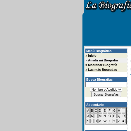
Menú Biográfico
»
Inicio
»
Añadir mi Biografia
»
Modificar Biografía
»
Las más Buscadas
Busca Biografías
Abecedario
A
B
C
D
E
F
G
H
I
J
K
L
M
N
O
P
Q
R
S
T
U
V
W
X
Y
Z
#