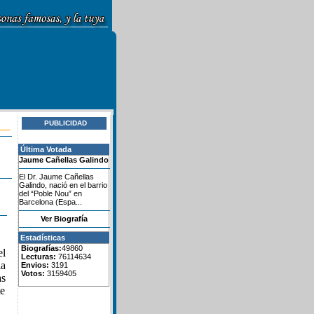
PUBLICIDAD
Última Votada
Jaume Cañellas Galindo
El Dr. Jaume Cañellas
Galindo, nació en el barrio
del “Poble Nou” en
Barcelona (Espa...
Ver Biografía
Estadísticas
Biografías:
49860
el
Lecturas:
76114634
la
Envios:
3191
Votos:
3159405
as
te