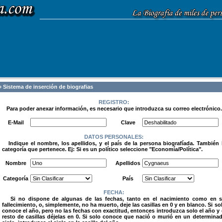
 Sistema de inserción de biografias
REGISTRO:
Para poder anexar información, es necesario que introduzca su correo electrónico.
.
E-Mail
Clave
DATOS PERSONALES:
Indique el nombre, los apellidos, y el país de la persona biografíada. También 
categoría que pertenece. Ej: Si es un político seleccione "Economía/Política".
.
Nombre
Apellidos
Categoría
País
FECHA:
Si no dispone de algunas de las fechas, tanto en el nacimiento como en 
fallecimiento, o, simplemente, no ha muerto, deje las casillas en 0 y en blanco. Si so
conoce el año, pero no las fechas con exactitud, entonces introduzca solo el año y 
resto de casillas déjelas en 0. Si solo conoce que nació o murió en un determina