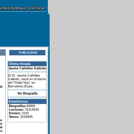
PUBLICIDAD
Última Votada
Jaume Cañellas Galindo
El Dr. Jaume Cañellas
Galindo, nació en el barrio
del “Poble Nou” en
Barcelona (Espa...
la
Ver Biografía
Estadísticas
Biografías:
49860
Lecturas:
76114634
Envios:
3191
Votos:
3159405
su
lo
el
do