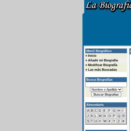
Menú Biográfico
»
»
Inicio
»
Añadir mi Biografia
»
Modificar Biografía
»
Las más Buscadas
Busca Biografías
Abecedario
A
B
C
D
E
F
G
H
I
J
K
L
M
N
O
P
Q
R
S
T
U
V
W
X
Y
Z
#