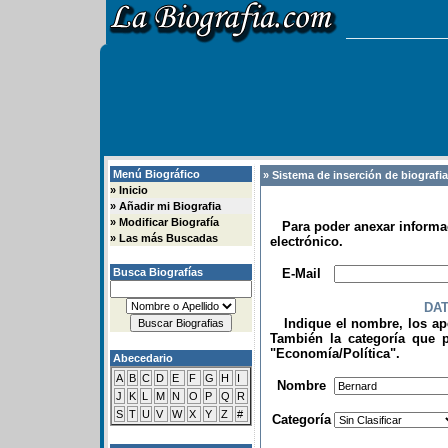
Menú Biográfico
» Sistema de inserción de biografi
»
Inicio
»
Añadir mi Biografia
»
Modificar Biografía
Para poder anexar informac
»
Las más Buscadas
electrónico.
.
Busca Biografías
E-Mail
DA
Indique el nombre, los apel
También la categoría que p
"Economía/Política".
Abecedario
.
A
B
C
D
E
F
G
H
I
Nombre
J
K
L
M
N
O
P
Q
R
S
T
U
V
W
X
Y
Z
#
Categoría