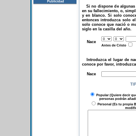
Publicidad
Si no dispone de algunas d
en su fallecimiento, o, simp
y en blanco. Si solo conoce
entonces introduzca solo el 
solo conoce que nació o mu
siglo en la casilla del año.
.
Nace
Antes de Cristo
Introduzca el lugar de nac
conoce por favor, introduzc
.
Nace
TI
Popular
(Quiere decir qu
personas podrán añadir
Personal
(Es tu propia B
modifi