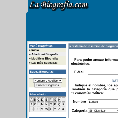
Menú Biográfico
» Sistema de inserción de biografi
»
Inicio
»
Añadir mi Biografia
»
Modificar Biografía
Para poder anexar informac
»
Las más Buscadas
electrónico.
.
Busca Biografías
E-Mail
DA
Indique el nombre, los apel
También la categoría que p
"Economía/Política".
Abecedario
.
A
B
C
D
E
F
G
H
I
Nombre
J
K
L
M
N
O
P
Q
R
S
T
U
V
W
X
Y
Z
#
Categoría