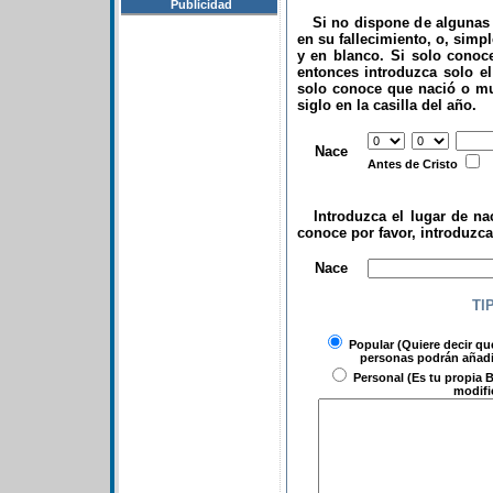
Publicidad
Si no dispone de algunas d
en su fallecimiento, o, simp
y en blanco. Si solo conoce
entonces introduzca solo el 
solo conoce que nació o mu
siglo en la casilla del año.
.
Nace
Antes de Cristo
Introduzca el lugar de nac
conoce por favor, introduzc
.
Nace
TI
Popular
(Quiere decir qu
personas podrán añadir
Personal
(Es tu propia B
modifi