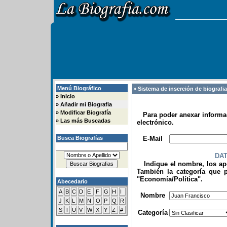
Menú Biográfico
» Sistema de inserción de biografi
»
Inicio
»
Añadir mi Biografia
»
Modificar Biografía
Para poder anexar informac
»
Las más Buscadas
electrónico.
.
Busca Biografías
E-Mail
DA
Indique el nombre, los apel
También la categoría que p
"Economía/Política".
Abecedario
.
A
B
C
D
E
F
G
H
I
Nombre
J
K
L
M
N
O
P
Q
R
S
T
U
V
W
X
Y
Z
#
Categoría