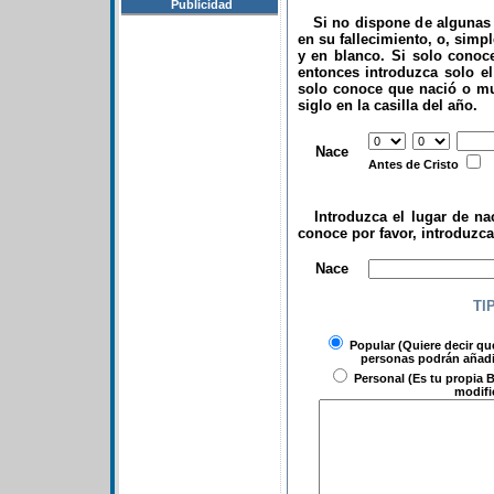
Publicidad
Si no dispone de algunas d
en su fallecimiento, o, simp
y en blanco. Si solo conoce
entonces introduzca solo el 
solo conoce que nació o mu
siglo en la casilla del año.
.
Nace
Antes de Cristo
Introduzca el lugar de nac
conoce por favor, introduzc
.
Nace
TI
Popular
(Quiere decir qu
personas podrán añadir
Personal
(Es tu propia B
modifi