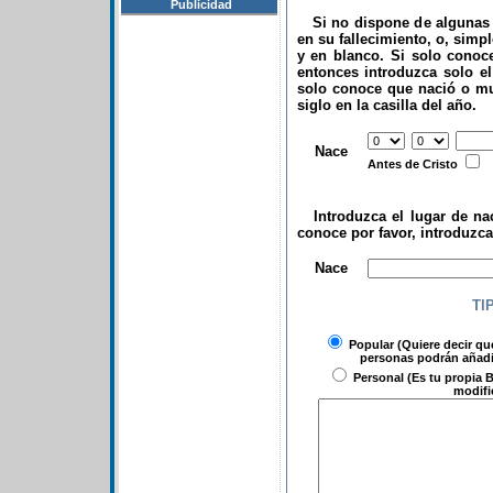
Publicidad
Si no dispone de algunas d
en su fallecimiento, o, simp
y en blanco. Si solo conoce
entonces introduzca solo el 
solo conoce que nació o mu
siglo en la casilla del año.
.
Nace
Antes de Cristo
Introduzca el lugar de nac
conoce por favor, introduzc
.
Nace
TI
Popular
(Quiere decir qu
personas podrán añadir
Personal
(Es tu propia B
modifi