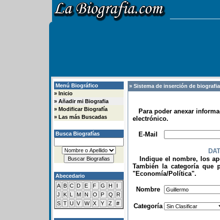
Menú Biográfico
» Sistema de inserción de biografi
»
Inicio
»
Añadir mi Biografia
»
Modificar Biografía
Para poder anexar informac
»
Las más Buscadas
electrónico.
.
Busca Biografías
E-Mail
DA
Indique el nombre, los apel
También la categoría que p
"Economía/Política".
Abecedario
.
A
B
C
D
E
F
G
H
I
Nombre
J
K
L
M
N
O
P
Q
R
S
T
U
V
W
X
Y
Z
#
Categoría