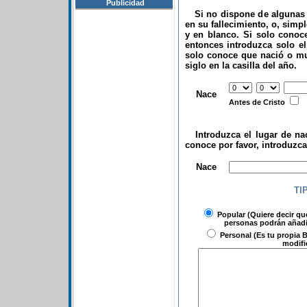
Publicidad
Si no dispone de algunas d
en su fallecimiento, o, simp
y en blanco. Si solo conoce
entonces introduzca solo el 
solo conoce que nació o mu
siglo en la casilla del año.
.
Nace
Antes de Cristo
Introduzca el lugar de nac
conoce por favor, introduzc
.
Nace
TI
Popular
(Quiere decir qu
personas podrán añadir
Personal
(Es tu propia B
modifi