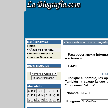
Menú Biográfico
» Sistema de inserción de biografi
»
Inicio
»
Añadir mi Biografia
»
Modificar Biografía
Para poder anexar informac
»
Las más Buscadas
electrónico.
.
Busca Biografías
E-Mail
DA
Indique el nombre, los apel
También la categoría que p
"Economía/Política".
Abecedario
.
A
B
C
D
E
F
G
H
I
Nombre
J
K
L
M
N
O
P
Q
R
S
T
U
V
W
X
Y
Z
#
Categoría