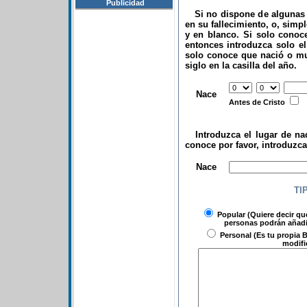
Publicidad
Si no dispone de algunas d
en su fallecimiento, o, simp
y en blanco. Si solo conoce
entonces introduzca solo el 
solo conoce que nació o mu
siglo en la casilla del año.
.
Nace
Antes de Cristo
Introduzca el lugar de nac
conoce por favor, introduzc
.
Nace
TI
Popular
(Quiere decir qu
personas podrán añadir
Personal
(Es tu propia B
modifi