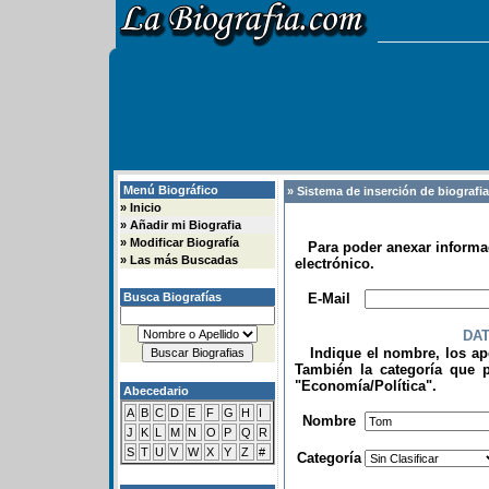
Menú Biográfico
» Sistema de inserción de biografi
»
Inicio
»
Añadir mi Biografia
»
Modificar Biografía
Para poder anexar informac
»
Las más Buscadas
electrónico.
.
Busca Biografías
E-Mail
DA
Indique el nombre, los apel
También la categoría que p
"Economía/Política".
Abecedario
.
A
B
C
D
E
F
G
H
I
Nombre
J
K
L
M
N
O
P
Q
R
S
T
U
V
W
X
Y
Z
#
Categoría