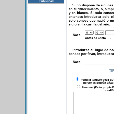
Publicidad
Si no dispone de algunas d
en su fallecimiento, o, simp
y en blanco. Si solo conoce
entonces introduzca solo el 
solo conoce que nació o mu
siglo en la casilla del año.
.
Nace
Antes de Cristo
Introduzca el lugar de nac
conoce por favor, introduzc
.
Nace
TI
Popular
(Quiere decir qu
personas podrán añadir
Personal
(Es tu propia B
modifi