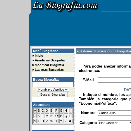
Menú Biográfico
» Sistema de inserción de biografi
»
Inicio
»
Añadir mi Biografia
»
Modificar Biografía
Para poder anexar informac
»
Las más Buscadas
electrónico.
.
Busca Biografías
E-Mail
DA
Indique el nombre, los apel
También la categoría que p
"Economía/Política".
Abecedario
.
A
B
C
D
E
F
G
H
I
Nombre
J
K
L
M
N
O
P
Q
R
S
T
U
V
W
X
Y
Z
#
Categoría