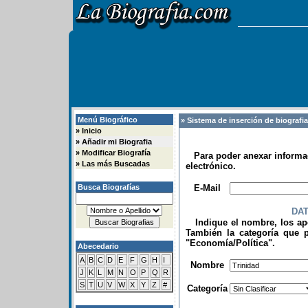
Menú Biográfico
» Sistema de inserción de biografi
»
Inicio
»
Añadir mi Biografia
»
Modificar Biografía
Para poder anexar informac
»
Las más Buscadas
electrónico.
.
Busca Biografías
E-Mail
DA
Indique el nombre, los apel
También la categoría que p
"Economía/Política".
Abecedario
.
A
B
C
D
E
F
G
H
I
Nombre
J
K
L
M
N
O
P
Q
R
S
T
U
V
W
X
Y
Z
#
Categoría