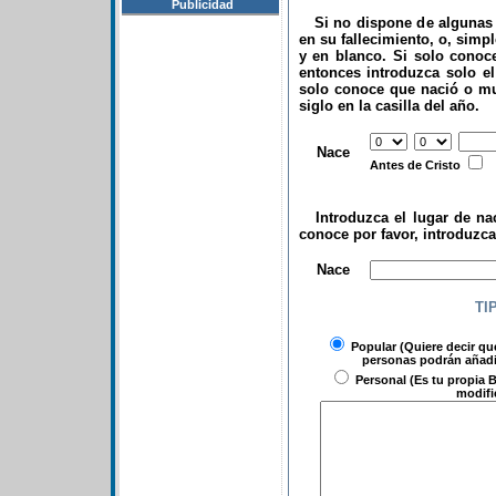
Publicidad
Si no dispone de algunas d
en su fallecimiento, o, simp
y en blanco. Si solo conoce
entonces introduzca solo el 
solo conoce que nació o mu
siglo en la casilla del año.
.
Nace
Antes de Cristo
Introduzca el lugar de nac
conoce por favor, introduzc
.
Nace
TI
Popular
(Quiere decir qu
personas podrán añadir
Personal
(Es tu propia B
modifi