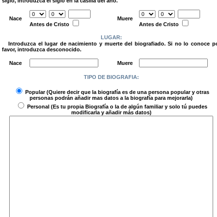
siglo, introduzca el siglo en la casilla del año.
.
Nace
Muere
Antes de Cristo
Antes de Cristo
LUGAR:
Introduzca el lugar de nacimiento y muerte del biografiado. Si no lo conoce p
favor, introduzca desconocido.
.
Nace
Muere
TIPO DE BIOGRAFIA:
.
Popular
(Quiere decir que la biografía es de una persona popular y otras
personas podrán añadir mas datos a la biografía para mejorarla)
Personal
(Es tu propia Biografía o la de algún familiar y solo tú puedes
modificarla y añadir más datos)