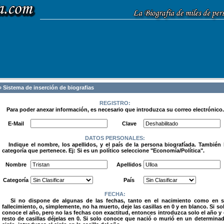
 Sistema de inserción de biografias
REGISTRO:
Para poder anexar información, es necesario que introduzca su correo electrónico.
.
E-Mail
Clave
DATOS PERSONALES:
Indique el nombre, los apellidos, y el país de la persona biografíada. También 
categoría que pertenece. Ej: Si es un político seleccione "Economía/Política".
.
Nombre
Apellidos
Categoría
País
FECHA:
Si no dispone de algunas de las fechas, tanto en el nacimiento como en 
fallecimiento, o, simplemente, no ha muerto, deje las casillas en 0 y en blanco. Si so
conoce el año, pero no las fechas con exactitud, entonces introduzca solo el año y 
resto de casillas déjelas en 0. Si solo conoce que nació o murió en un determina