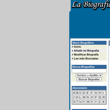
Menú Biográfico
»
»
Inicio
»
Añadir mi Biografia
»
Modificar Biografía
»
Las más Buscadas
Busca Biografías
Abecedario
A
B
C
D
E
F
G
H
I
J
K
L
M
N
O
P
Q
R
S
T
U
V
W
X
Y
Z
#