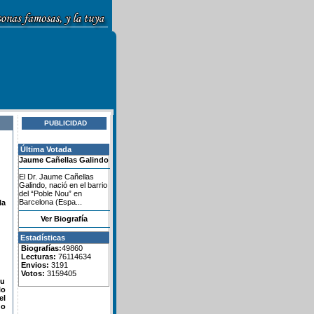
PUBLICIDAD
Última Votada
Jaume Cañellas Galindo
El Dr. Jaume Cañellas
Galindo, nació en el barrio
del “Poble Nou” en
Barcelona (Espa...
la
Ver Biografía
Estadísticas
Biografías:
49860
Lecturas:
76114634
Envios:
3191
Votos:
3159405
su
lo
el
do