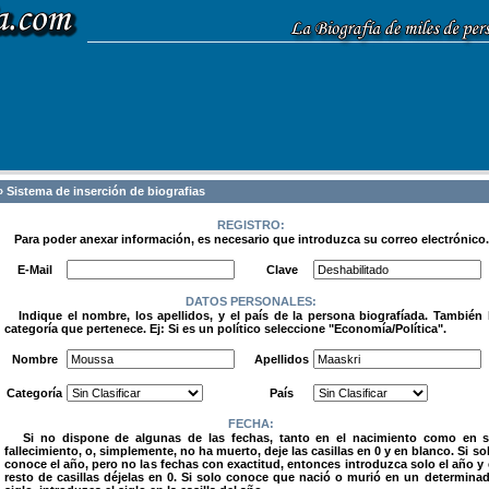
 Sistema de inserción de biografias
REGISTRO:
Para poder anexar información, es necesario que introduzca su correo electrónico.
.
E-Mail
Clave
DATOS PERSONALES:
Indique el nombre, los apellidos, y el país de la persona biografíada. También 
categoría que pertenece. Ej: Si es un político seleccione "Economía/Política".
.
Nombre
Apellidos
Categoría
País
FECHA:
Si no dispone de algunas de las fechas, tanto en el nacimiento como en 
fallecimiento, o, simplemente, no ha muerto, deje las casillas en 0 y en blanco. Si so
conoce el año, pero no las fechas con exactitud, entonces introduzca solo el año y 
resto de casillas déjelas en 0. Si solo conoce que nació o murió en un determina