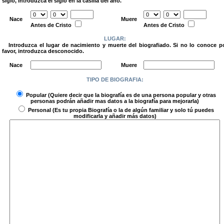
siglo, introduzca el siglo en la casilla del año.
.
Nace
Muere
Antes de Cristo
Antes de Cristo
LUGAR:
Introduzca el lugar de nacimiento y muerte del biografiado. Si no lo conoce p
favor, introduzca desconocido.
.
Nace
Muere
TIPO DE BIOGRAFIA:
.
Popular
(Quiere decir que la biografía es de una persona popular y otras
personas podrán añadir mas datos a la biografía para mejorarla)
Personal
(Es tu propia Biografía o la de algún familiar y solo tú puedes
modificarla y añadir más datos)