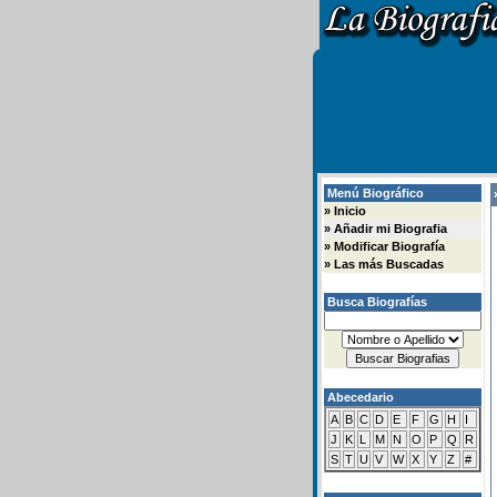
Menú Biográfico
»
»
Inicio
»
Añadir mi Biografia
»
Modificar Biografía
»
Las más Buscadas
Busca Biografías
Abecedario
A
B
C
D
E
F
G
H
I
J
K
L
M
N
O
P
Q
R
S
T
U
V
W
X
Y
Z
#