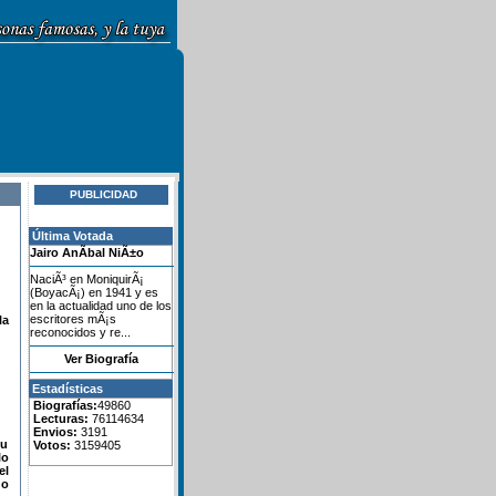
PUBLICIDAD
Última Votada
Jairo AnÃ­bal NiÃ±o
NaciÃ³ en MoniquirÃ¡
(BoyacÃ¡) en 1941 y es
en la actualidad uno de los
escritores mÃ¡s
la
reconocidos y re...
Ver Biografía
Estadísticas
Biografías:
49860
Lecturas:
76114634
Envios:
3191
su
Votos:
3159405
lo
el
do