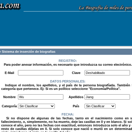
 Sistema de inserción de biografias
REGISTRO:
Para poder anexar información, es necesario que introduzca su correo electrónico.
.
E-Mail
Clave
DATOS PERSONALES:
Indique el nombre, los apellidos, y el país de la persona biografíada. También 
categoría que pertenece. Ej: Si es un político seleccione "Economía/Política".
.
Nombre
Apellidos
Categoría
País
FECHA:
Si no dispone de algunas de las fechas, tanto en el nacimiento como en 
fallecimiento, o, simplemente, no ha muerto, deje las casillas en 0 y en blanco. Si so
conoce el año, pero no las fechas con exactitud, entonces introduzca solo el año y 
resto de casillas déjelas en 0. Si solo conoce que nació o murió en un determina