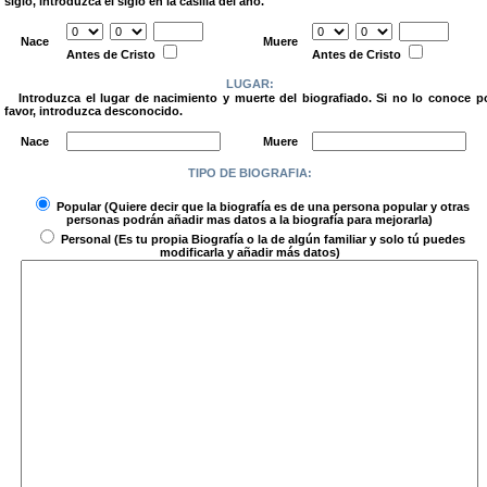
siglo, introduzca el siglo en la casilla del año.
.
Nace
Muere
Antes de Cristo
Antes de Cristo
LUGAR:
Introduzca el lugar de nacimiento y muerte del biografiado. Si no lo conoce p
favor, introduzca desconocido.
.
Nace
Muere
TIPO DE BIOGRAFIA:
.
Popular
(Quiere decir que la biografía es de una persona popular y otras
personas podrán añadir mas datos a la biografía para mejorarla)
Personal
(Es tu propia Biografía o la de algún familiar y solo tú puedes
modificarla y añadir más datos)