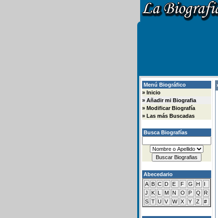
Menú Biográfico
»
»
Inicio
»
Añadir mi Biografia
»
Modificar Biografía
»
Las más Buscadas
Busca Biografías
Abecedario
A
B
C
D
E
F
G
H
I
J
K
L
M
N
O
P
Q
R
S
T
U
V
W
X
Y
Z
#