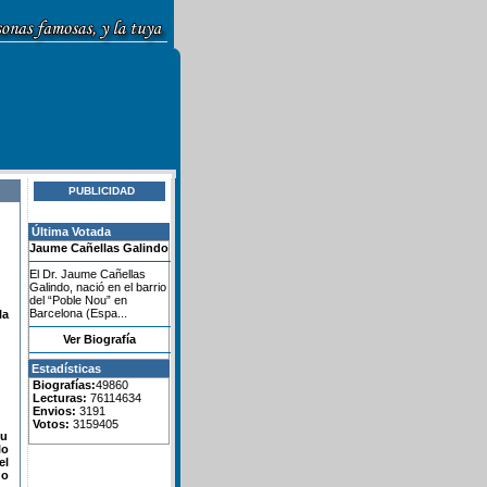
PUBLICIDAD
Última Votada
Jaume Cañellas Galindo
El Dr. Jaume Cañellas
Galindo, nació en el barrio
del “Poble Nou” en
Barcelona (Espa...
la
Ver Biografía
Estadísticas
Biografías:
49860
Lecturas:
76114634
Envios:
3191
Votos:
3159405
su
lo
el
do