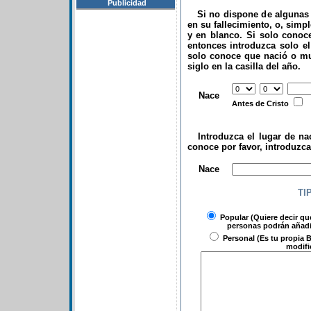
Publicidad
Si no dispone de algunas d
en su fallecimiento, o, simp
y en blanco. Si solo conoce
entonces introduzca solo el 
solo conoce que nació o mu
siglo en la casilla del año.
.
Nace
Antes de Cristo
Introduzca el lugar de nac
conoce por favor, introduzc
.
Nace
TI
Popular
(Quiere decir qu
personas podrán añadir
Personal
(Es tu propia B
modifi