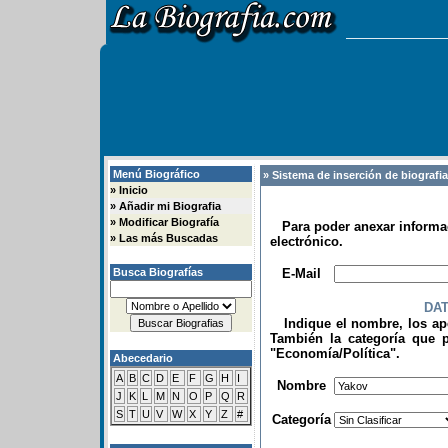
Menú Biográfico
» Sistema de inserción de biografi
»
Inicio
»
Añadir mi Biografia
»
Modificar Biografía
Para poder anexar informac
»
Las más Buscadas
electrónico.
.
Busca Biografías
E-Mail
DA
Indique el nombre, los apel
También la categoría que p
"Economía/Política".
Abecedario
.
A
B
C
D
E
F
G
H
I
Nombre
J
K
L
M
N
O
P
Q
R
S
T
U
V
W
X
Y
Z
#
Categoría