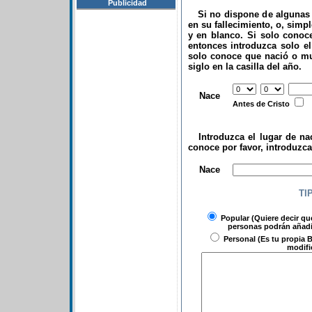
Publicidad
Si no dispone de algunas d
en su fallecimiento, o, simp
y en blanco. Si solo conoce
entonces introduzca solo el 
solo conoce que nació o mu
siglo en la casilla del año.
.
Nace
Antes de Cristo
Introduzca el lugar de nac
conoce por favor, introduzc
.
Nace
TI
Popular
(Quiere decir qu
personas podrán añadir
Personal
(Es tu propia B
modifi