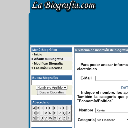
Menú Biográfico
» Sistema de inserción de biografi
»
Inicio
»
Añadir mi Biografia
»
Modificar Biografía
Para poder anexar informac
»
Las más Buscadas
electrónico.
.
Busca Biografías
E-Mail
DA
Indique el nombre, los apel
También la categoría que p
"Economía/Política".
Abecedario
.
A
B
C
D
E
F
G
H
I
Nombre
J
K
L
M
N
O
P
Q
R
S
T
U
V
W
X
Y
Z
#
Categoría