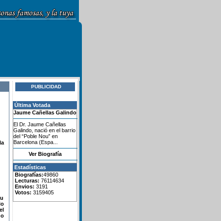
PUBLICIDAD
Última Votada
Jaume Cañellas Galindo
El Dr. Jaume Cañellas
Galindo, nació en el barrio
del “Poble Nou” en
Barcelona (Espa...
la
Ver Biografía
Estadísticas
Biografías:
49860
Lecturas:
76114634
Envios:
3191
Votos:
3159405
su
lo
el
do