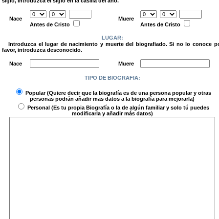
siglo, introduzca el siglo en la casilla del año.
.
Nace
Muere
Antes de Cristo
Antes de Cristo
LUGAR:
Introduzca el lugar de nacimiento y muerte del biografiado. Si no lo conoce p
favor, introduzca desconocido.
.
Nace
Muere
TIPO DE BIOGRAFIA:
.
Popular
(Quiere decir que la biografía es de una persona popular y otras
personas podrán añadir mas datos a la biografía para mejorarla)
Personal
(Es tu propia Biografía o la de algún familiar y solo tú puedes
modificarla y añadir más datos)