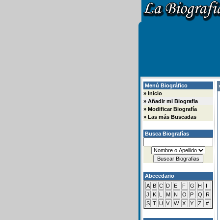
Menú Biográfico
»
»
Inicio
»
Añadir mi Biografia
»
Modificar Biografía
»
Las más Buscadas
Busca Biografías
Abecedario
A
B
C
D
E
F
G
H
I
J
K
L
M
N
O
P
Q
R
S
T
U
V
W
X
Y
Z
#