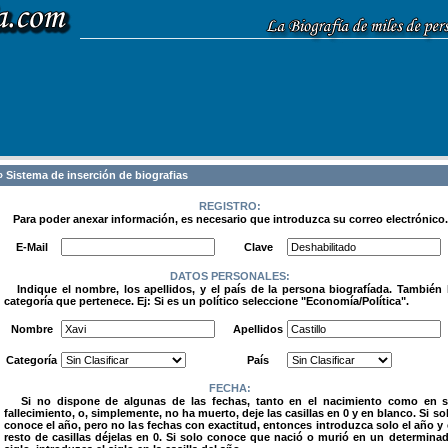
 Sistema de inserción de biografias
REGISTRO:
Para poder anexar información, es necesario que introduzca su correo electrónico.
.
E-Mail
Clave
DATOS PERSONALES:
Indique el nombre, los apellidos, y el país de la persona biografíada. También 
categoría que pertenece. Ej: Si es un político seleccione "Economía/Política".
.
Nombre
Apellidos
Categoría
País
FECHA:
Si no dispone de algunas de las fechas, tanto en el nacimiento como en 
fallecimiento, o, simplemente, no ha muerto, deje las casillas en 0 y en blanco. Si so
conoce el año, pero no las fechas con exactitud, entonces introduzca solo el año y 
resto de casillas déjelas en 0. Si solo conoce que nació o murió en un determina