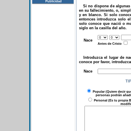
Publicidad
Si no dispone de algunas d
en su fallecimiento, o, simp
y en blanco. Si solo conoce
entonces introduzca solo el 
solo conoce que nació o mu
siglo en la casilla del año.
.
Nace
Antes de Cristo
Introduzca el lugar de nac
conoce por favor, introduzc
.
Nace
TI
Popular
(Quiere decir qu
personas podrán añadir
Personal
(Es tu propia B
modifi