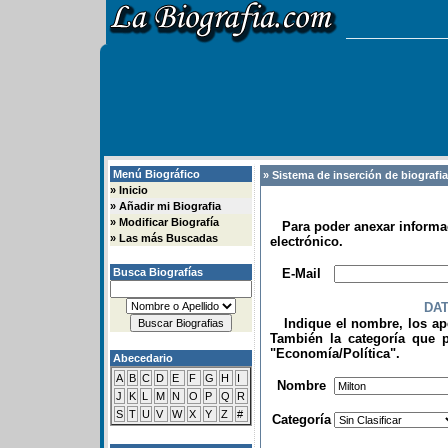
Menú Biográfico
» Sistema de inserción de biografi
»
Inicio
»
Añadir mi Biografia
»
Modificar Biografía
Para poder anexar informac
»
Las más Buscadas
electrónico.
.
Busca Biografías
E-Mail
DA
Indique el nombre, los apel
También la categoría que p
"Economía/Política".
Abecedario
.
A
B
C
D
E
F
G
H
I
Nombre
J
K
L
M
N
O
P
Q
R
S
T
U
V
W
X
Y
Z
#
Categoría