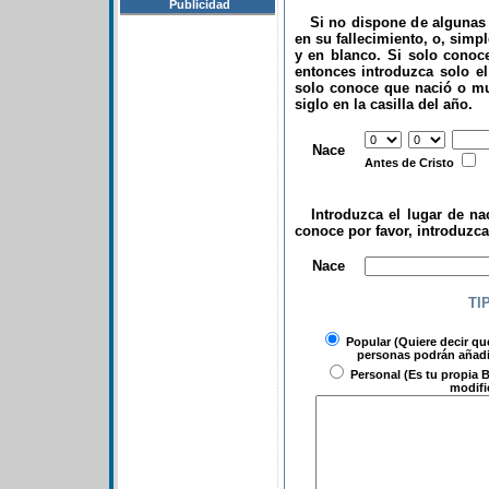
Publicidad
Si no dispone de algunas d
en su fallecimiento, o, simp
y en blanco. Si solo conoce
entonces introduzca solo el 
solo conoce que nació o mu
siglo en la casilla del año.
.
Nace
Antes de Cristo
Introduzca el lugar de nac
conoce por favor, introduzc
.
Nace
TI
Popular
(Quiere decir qu
personas podrán añadir
Personal
(Es tu propia B
modifi