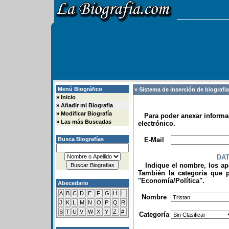
Menú Biográfico
» Sistema de inserción de biografi
»
Inicio
»
Añadir mi Biografia
»
Modificar Biografía
Para poder anexar informac
»
Las más Buscadas
electrónico.
.
Busca Biografías
E-Mail
DA
Indique el nombre, los apel
También la categoría que p
"Economía/Política".
Abecedario
.
A
B
C
D
E
F
G
H
I
Nombre
J
K
L
M
N
O
P
Q
R
S
T
U
V
W
X
Y
Z
#
Categoría