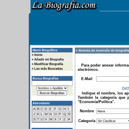
Menú Biográfico
» Sistema de inserción de biografi
»
Inicio
»
Añadir mi Biografia
»
Modificar Biografía
Para poder anexar informac
»
Las más Buscadas
electrónico.
.
Busca Biografías
E-Mail
DA
Indique el nombre, los apel
También la categoría que p
"Economía/Política".
Abecedario
.
A
B
C
D
E
F
G
H
I
Nombre
J
K
L
M
N
O
P
Q
R
S
T
U
V
W
X
Y
Z
#
Categoría