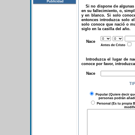
Publicidad
Si no dispone de algunas d
en su fallecimiento, o, simp
y en blanco. Si solo conoce
entonces introduzca solo el 
solo conoce que nació o mu
siglo en la casilla del año.
.
Nace
Antes de Cristo
Introduzca el lugar de nac
conoce por favor, introduzc
.
Nace
TI
Popular
(Quiere decir qu
personas podrán añadir
Personal
(Es tu propia B
modifi