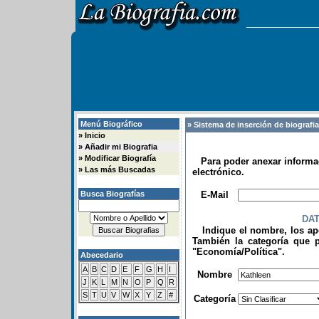
Menú Biográfico
» Sistema de inserción de biografi
»
Inicio
»
Añadir mi Biografia
»
Modificar Biografía
Para poder anexar informac
»
Las más Buscadas
electrónico.
.
Busca Biografías
E-Mail
DA
Indique el nombre, los apel
También la categoría que p
"Economía/Política".
Abecedario
.
A
B
C
D
E
F
G
H
I
Nombre
J
K
L
M
N
O
P
Q
R
S
T
U
V
W
X
Y
Z
#
Categoría