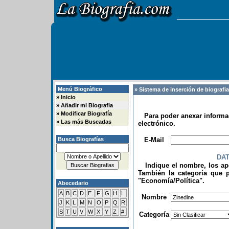
Menú Biográfico
» Sistema de inserción de biografi
»
Inicio
»
Añadir mi Biografia
»
Modificar Biografía
Para poder anexar informac
»
Las más Buscadas
electrónico.
.
Busca Biografías
E-Mail
DA
Indique el nombre, los apel
También la categoría que p
"Economía/Política".
Abecedario
.
A
B
C
D
E
F
G
H
I
Nombre
J
K
L
M
N
O
P
Q
R
S
T
U
V
W
X
Y
Z
#
Categoría