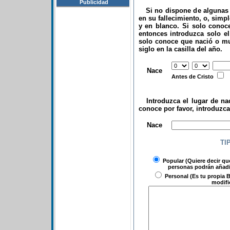
Publicidad
Si no dispone de algunas d
en su fallecimiento, o, simp
y en blanco. Si solo conoce
entonces introduzca solo el 
solo conoce que nació o mu
siglo en la casilla del año.
.
Nace
Antes de Cristo
Introduzca el lugar de nac
conoce por favor, introduzc
.
Nace
TI
Popular
(Quiere decir qu
personas podrán añadir
Personal
(Es tu propia B
modifi