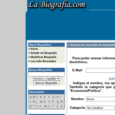
Menú Biográfico
» Sistema de inserción de biografi
»
Inicio
»
Añadir mi Biografia
»
Modificar Biografía
Para poder anexar informac
»
Las más Buscadas
electrónico.
.
Busca Biografías
E-Mail
DA
Indique el nombre, los apel
También la categoría que p
"Economía/Política".
Abecedario
.
A
B
C
D
E
F
G
H
I
Nombre
J
K
L
M
N
O
P
Q
R
S
T
U
V
W
X
Y
Z
#
Categoría