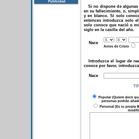
Publicidad
Si no dispone de algunas d
en su fallecimiento, o, simp
y en blanco. Si solo conoce
entonces introduzca solo el 
solo conoce que nació o mu
siglo en la casilla del año.
.
Nace
Antes de Cristo
Introduzca el lugar de nac
conoce por favor, introduzc
.
Nace
TI
Popular
(Quiere decir qu
personas podrán añadir
Personal
(Es tu propia B
modifi