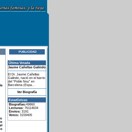
PUBLICIDAD
Última Votada
Jaume Cañellas Galindo
El Dr. Jaume Cañellas
Galindo, nació en el barrio
del “Poble Nou” en
Barcelona (Espa...
la
Ver Biografía
Estadísticas
Biografías:
49860
Lecturas:
76114634
Envios:
3191
Votos:
3159405
su
lo
el
do