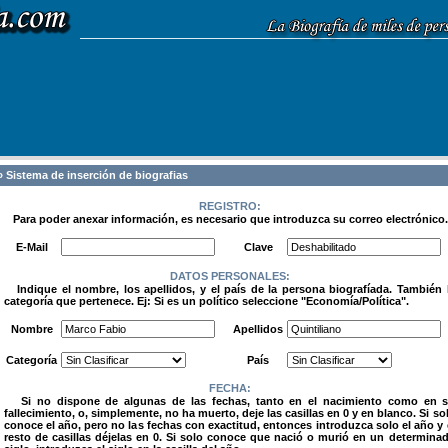
 Sistema de inserción de biografias
REGISTRO:
Para poder anexar información, es necesario que introduzca su correo electrónico.
.
E-Mail
Clave
DATOS PERSONALES:
Indique el nombre, los apellidos, y el país de la persona biografíada. También 
categoría que pertenece. Ej: Si es un político seleccione "Economía/Política".
.
Nombre
Apellidos
Categoría
País
FECHA:
Si no dispone de algunas de las fechas, tanto en el nacimiento como en 
fallecimiento, o, simplemente, no ha muerto, deje las casillas en 0 y en blanco. Si so
conoce el año, pero no las fechas con exactitud, entonces introduzca solo el año y 
resto de casillas déjelas en 0. Si solo conoce que nació o murió en un determina