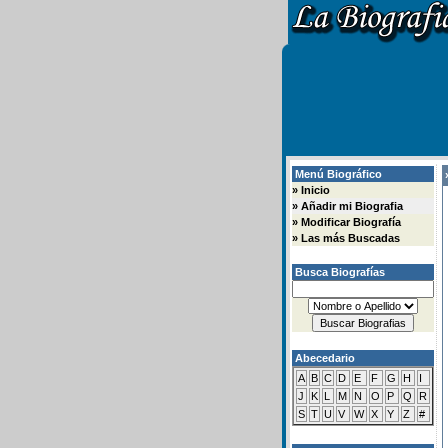
Menú Biográfico
»
»
Inicio
»
Añadir mi Biografia
»
Modificar Biografía
»
Las más Buscadas
Busca Biografías
Abecedario
A
B
C
D
E
F
G
H
I
J
K
L
M
N
O
P
Q
R
S
T
U
V
W
X
Y
Z
#