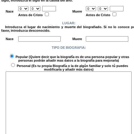
siglo, introduzca el siglo en la casilla del año.
.
Nace
Muere
Antes de Cristo
Antes de Cristo
LUGAR:
Introduzca el lugar de nacimiento y muerte del biografiado. Si no lo conoce p
favor, introduzca desconocido.
.
Nace
Muere
TIPO DE BIOGRAFIA:
.
Popular
(Quiere decir que la biografía es de una persona popular y otras
personas podrán añadir mas datos a la biografía para mejorarla)
Personal
(Es tu propia Biografía o la de algún familiar y solo tú puedes
modificarla y añadir más datos)