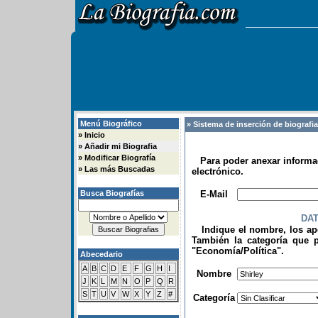
Menú Biográfico
» Sistema de inserción de biografi
»
Inicio
»
Añadir mi Biografia
»
Modificar Biografía
Para poder anexar informac
»
Las más Buscadas
electrónico.
.
Busca Biografías
E-Mail
DA
Indique el nombre, los apel
También la categoría que p
"Economía/Política".
Abecedario
.
A
B
C
D
E
F
G
H
I
Nombre
J
K
L
M
N
O
P
Q
R
S
T
U
V
W
X
Y
Z
#
Categoría