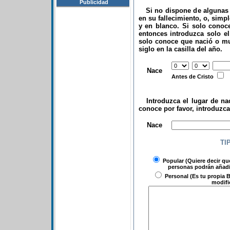
Publicidad
Si no dispone de algunas d
en su fallecimiento, o, simp
y en blanco. Si solo conoce
entonces introduzca solo el 
solo conoce que nació o mu
siglo en la casilla del año.
.
Nace
Antes de Cristo
Introduzca el lugar de nac
conoce por favor, introduzc
.
Nace
TI
Popular
(Quiere decir qu
personas podrán añadir
Personal
(Es tu propia B
modifi