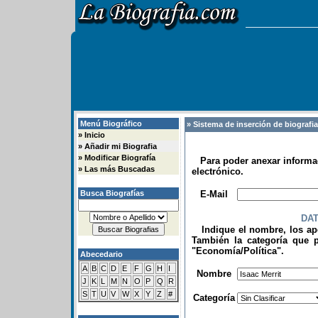
Menú Biográfico
» Sistema de inserción de biografi
»
Inicio
»
Añadir mi Biografia
»
Modificar Biografía
Para poder anexar informac
»
Las más Buscadas
electrónico.
.
Busca Biografías
E-Mail
DA
Indique el nombre, los apel
También la categoría que p
"Economía/Política".
Abecedario
.
A
B
C
D
E
F
G
H
I
Nombre
J
K
L
M
N
O
P
Q
R
S
T
U
V
W
X
Y
Z
#
Categoría