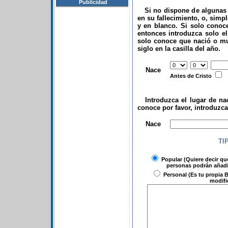
Publicidad
Si no dispone de algunas d
en su fallecimiento, o, simp
y en blanco. Si solo conoce
entonces introduzca solo el 
solo conoce que nació o mu
siglo en la casilla del año.
.
Nace
Antes de Cristo
Introduzca el lugar de nac
conoce por favor, introduzc
.
Nace
TI
Popular
(Quiere decir qu
personas podrán añadir
Personal
(Es tu propia B
modifi