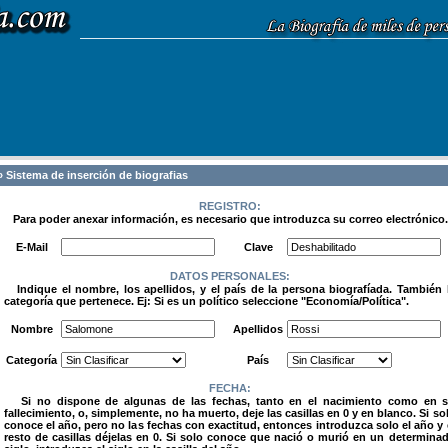
 Sistema de inserción de biografias
REGISTRO:
Para poder anexar información, es necesario que introduzca su correo electrónico.
.
E-Mail
Clave
DATOS PERSONALES:
Indique el nombre, los apellidos, y el país de la persona biografíada. También 
categoría que pertenece. Ej: Si es un político seleccione "Economía/Política".
.
Nombre
Apellidos
Categoría
País
FECHA:
Si no dispone de algunas de las fechas, tanto en el nacimiento como en 
fallecimiento, o, simplemente, no ha muerto, deje las casillas en 0 y en blanco. Si so
conoce el año, pero no las fechas con exactitud, entonces introduzca solo el año y 
resto de casillas déjelas en 0. Si solo conoce que nació o murió en un determina