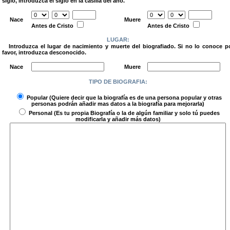
siglo, introduzca el siglo en la casilla del año.
.
Nace
Muere
Antes de Cristo
Antes de Cristo
LUGAR:
Introduzca el lugar de nacimiento y muerte del biografiado. Si no lo conoce p
favor, introduzca desconocido.
.
Nace
Muere
TIPO DE BIOGRAFIA:
.
Popular
(Quiere decir que la biografía es de una persona popular y otras
personas podrán añadir mas datos a la biografía para mejorarla)
Personal
(Es tu propia Biografía o la de algún familiar y solo tú puedes
modificarla y añadir más datos)