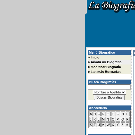
Menú Biográfico
»
»
Inicio
»
Añadir mi Biografia
»
Modificar Biografía
»
Las más Buscadas
Busca Biografías
Abecedario
A
B
C
D
E
F
G
H
I
J
K
L
M
N
O
P
Q
R
S
T
U
V
W
X
Y
Z
#