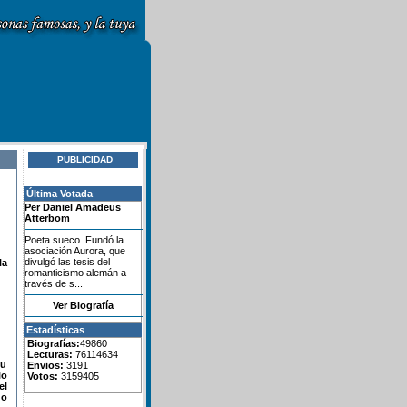
PUBLICIDAD
Última Votada
Per Daniel Amadeus
Atterbom
Poeta sueco. Fundó la
asociación Aurora, que
divulgó las tesis del
la
romanticismo alemán a
través de s...
Ver Biografía
Estadísticas
Biografías:
49860
Lecturas:
76114634
su
Envios:
3191
lo
Votos:
3159405
el
do