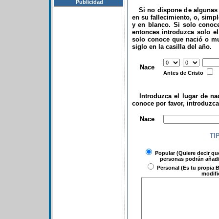
Publicidad
Si no dispone de algunas d
en su fallecimiento, o, simp
y en blanco. Si solo conoce
entonces introduzca solo el 
solo conoce que nació o mu
siglo en la casilla del año.
.
Nace
Antes de Cristo
Introduzca el lugar de nac
conoce por favor, introduzc
.
Nace
TI
Popular
(Quiere decir qu
personas podrán añadir
Personal
(Es tu propia B
modifi