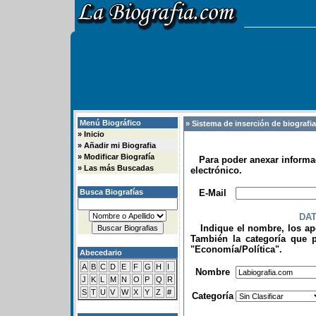
Menú Biográfico
» Sistema de inserción de biografi
»
Inicio
»
Añadir mi Biografia
»
Modificar Biografía
Para poder anexar informac
»
Las más Buscadas
electrónico.
.
Busca Biografías
E-Mail
DA
Indique el nombre, los apel
También la categoría que p
"Economía/Política".
Abecedario
.
A
B
C
D
E
F
G
H
I
Nombre
J
K
L
M
N
O
P
Q
R
S
T
U
V
W
X
Y
Z
#
Categoría