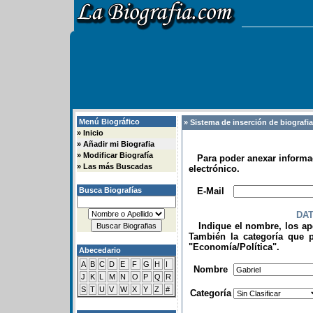
Menú Biográfico
» Sistema de inserción de biografi
»
Inicio
»
Añadir mi Biografia
»
Modificar Biografía
Para poder anexar informac
»
Las más Buscadas
electrónico.
.
Busca Biografías
E-Mail
DA
Indique el nombre, los apel
También la categoría que p
"Economía/Política".
Abecedario
.
A
B
C
D
E
F
G
H
I
Nombre
J
K
L
M
N
O
P
Q
R
S
T
U
V
W
X
Y
Z
#
Categoría