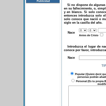
Publicidad
Si no dispone de algunas d
en su fallecimiento, o, simp
y en blanco. Si solo conoce
entonces introduzca solo el 
solo conoce que nació o mu
siglo en la casilla del año.
.
Nace
Antes de Cristo
Introduzca el lugar de nac
conoce por favor, introduzc
.
Nace
TI
Popular
(Quiere decir qu
personas podrán añadir
Personal
(Es tu propia B
modifi