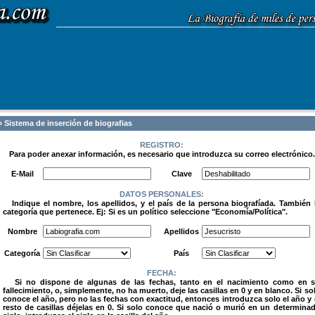
 Sistema de inserción de biografias
REGISTRO:
Para poder anexar información, es necesario que introduzca su correo electrónico.
.
E-Mail
Clave
DATOS PERSONALES:
Indique el nombre, los apellidos, y el país de la persona biografíada. También 
categoría que pertenece. Ej: Si es un político seleccione "Economía/Política".
.
Nombre
Apellidos
Categoría
País
FECHA:
Si no dispone de algunas de las fechas, tanto en el nacimiento como en 
fallecimiento, o, simplemente, no ha muerto, deje las casillas en 0 y en blanco. Si so
conoce el año, pero no las fechas con exactitud, entonces introduzca solo el año y 
resto de casillas déjelas en 0. Si solo conoce que nació o murió en un determina