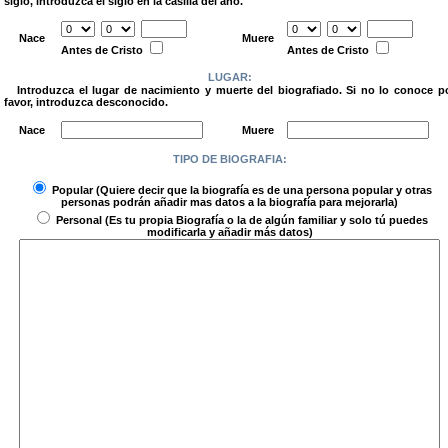
siglo, introduzca el siglo en la casilla del año.
.
Nace
Muere
Antes de Cristo
Antes de Cristo
LUGAR:
Introduzca el lugar de nacimiento y muerte del biografiado. Si no lo conoce p
favor, introduzca desconocido.
.
Nace
Muere
TIPO DE BIOGRAFIA:
.
Popular
(Quiere decir que la biografía es de una persona popular y otras
personas podrán añadir mas datos a la biografía para mejorarla)
Personal
(Es tu propia Biografía o la de algún familiar y solo tú puedes
modificarla y añadir más datos)