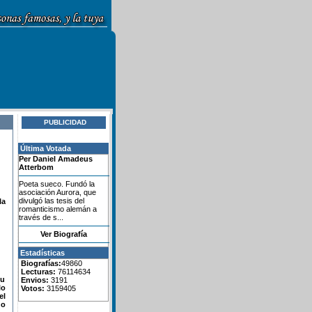
PUBLICIDAD
Última Votada
Per Daniel Amadeus
Atterbom
Poeta sueco. Fundó la
asociación Aurora, que
divulgó las tesis del
la
romanticismo alemán a
través de s...
Ver Biografía
Estadísticas
Biografías:
49860
Lecturas:
76114634
su
Envios:
3191
lo
Votos:
3159405
el
do