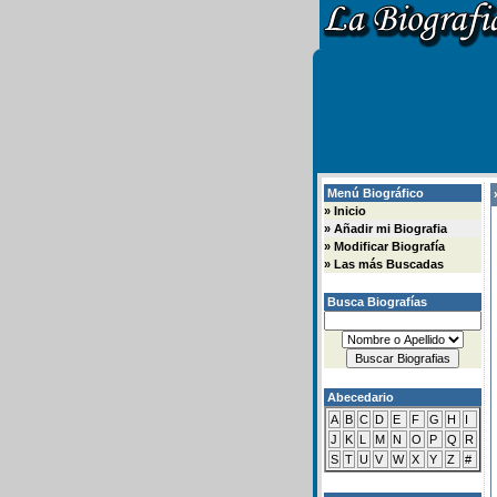
Menú Biográfico
»
»
Inicio
»
Añadir mi Biografia
»
Modificar Biografía
»
Las más Buscadas
Busca Biografías
Abecedario
A
B
C
D
E
F
G
H
I
J
K
L
M
N
O
P
Q
R
S
T
U
V
W
X
Y
Z
#