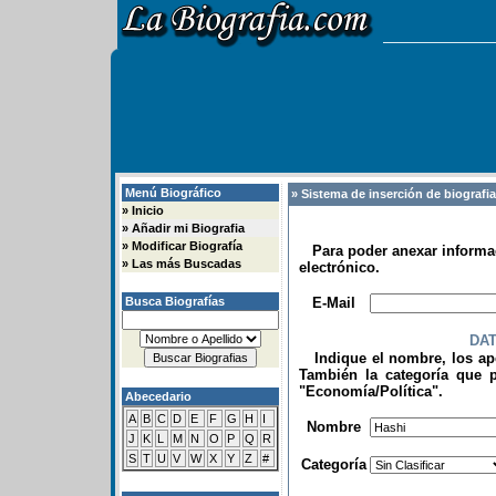
Menú Biográfico
» Sistema de inserción de biografi
»
Inicio
»
Añadir mi Biografia
»
Modificar Biografía
Para poder anexar informac
»
Las más Buscadas
electrónico.
.
Busca Biografías
E-Mail
DA
Indique el nombre, los apel
También la categoría que p
"Economía/Política".
Abecedario
.
A
B
C
D
E
F
G
H
I
Nombre
J
K
L
M
N
O
P
Q
R
S
T
U
V
W
X
Y
Z
#
Categoría