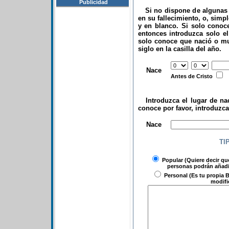
Publicidad
Si no dispone de algunas d
en su fallecimiento, o, simp
y en blanco. Si solo conoce
entonces introduzca solo el 
solo conoce que nació o mu
siglo en la casilla del año.
.
Nace
Antes de Cristo
Introduzca el lugar de nac
conoce por favor, introduzc
.
Nace
TI
Popular
(Quiere decir qu
personas podrán añadir
Personal
(Es tu propia B
modifi