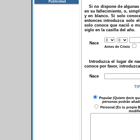
Publicidad
Si no dispone de algunas d
en su fallecimiento, o, simp
y en blanco. Si solo conoce
entonces introduzca solo el 
solo conoce que nació o mu
siglo en la casilla del año.
.
Nace
Antes de Cristo
Introduzca el lugar de nac
conoce por favor, introduzc
.
Nace
TI
Popular
(Quiere decir qu
personas podrán añadir
Personal
(Es tu propia B
modifi