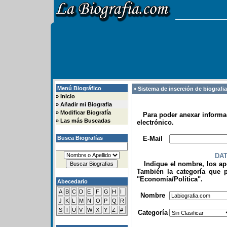
Menú Biográfico
» Sistema de inserción de biografi
»
Inicio
»
Añadir mi Biografia
»
Modificar Biografía
Para poder anexar informac
»
Las más Buscadas
electrónico.
.
Busca Biografías
E-Mail
DA
Indique el nombre, los apel
También la categoría que p
"Economía/Política".
Abecedario
.
A
B
C
D
E
F
G
H
I
Nombre
J
K
L
M
N
O
P
Q
R
S
T
U
V
W
X
Y
Z
#
Categoría