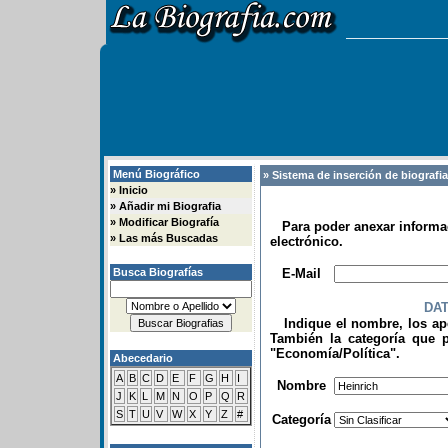
Menú Biográfico
» Sistema de inserción de biografi
»
Inicio
»
Añadir mi Biografia
»
Modificar Biografía
Para poder anexar informac
»
Las más Buscadas
electrónico.
.
Busca Biografías
E-Mail
DA
Indique el nombre, los apel
También la categoría que p
"Economía/Política".
Abecedario
.
A
B
C
D
E
F
G
H
I
Nombre
J
K
L
M
N
O
P
Q
R
S
T
U
V
W
X
Y
Z
#
Categoría