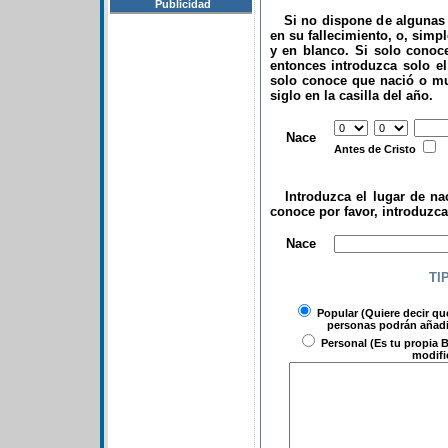
Publicidad
Si no dispone de algunas d
en su fallecimiento, o, simp
y en blanco. Si solo conoce
entonces introduzca solo el 
solo conoce que nació o mu
siglo en la casilla del año.
.
Nace
Antes de Cristo
Introduzca el lugar de nac
conoce por favor, introduzc
.
Nace
TI
Popular
(Quiere decir qu
personas podrán añadir
Personal
(Es tu propia B
modifi