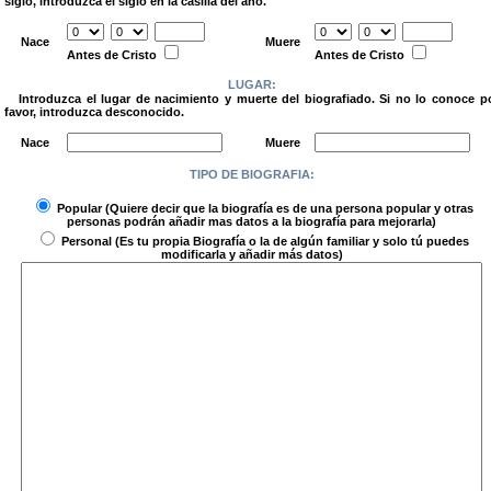
siglo, introduzca el siglo en la casilla del año.
.
Nace
Muere
Antes de Cristo
Antes de Cristo
LUGAR:
Introduzca el lugar de nacimiento y muerte del biografiado. Si no lo conoce p
favor, introduzca desconocido.
.
Nace
Muere
TIPO DE BIOGRAFIA:
.
Popular
(Quiere decir que la biografía es de una persona popular y otras
personas podrán añadir mas datos a la biografía para mejorarla)
Personal
(Es tu propia Biografía o la de algún familiar y solo tú puedes
modificarla y añadir más datos)