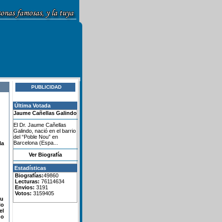
PUBLICIDAD
Última Votada
Jaume Cañellas Galindo
El Dr. Jaume Cañellas
Galindo, nació en el barrio
del “Poble Nou” en
Barcelona (Espa...
la
Ver Biografía
Estadísticas
Biografías:
49860
Lecturas:
76114634
Envios:
3191
Votos:
3159405
su
lo
el
do