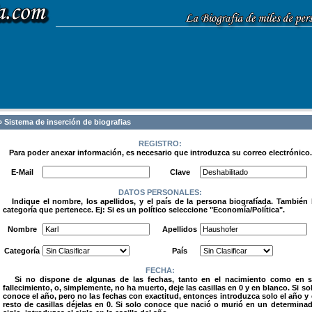
 Sistema de inserción de biografias
REGISTRO:
Para poder anexar información, es necesario que introduzca su correo electrónico.
.
E-Mail
Clave
DATOS PERSONALES:
Indique el nombre, los apellidos, y el país de la persona biografíada. También 
categoría que pertenece. Ej: Si es un político seleccione "Economía/Política".
.
Nombre
Apellidos
Categoría
País
FECHA:
Si no dispone de algunas de las fechas, tanto en el nacimiento como en 
fallecimiento, o, simplemente, no ha muerto, deje las casillas en 0 y en blanco. Si so
conoce el año, pero no las fechas con exactitud, entonces introduzca solo el año y 
resto de casillas déjelas en 0. Si solo conoce que nació o murió en un determina