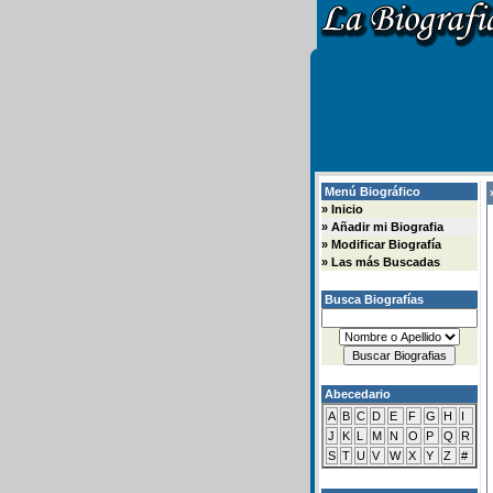
Menú Biográfico
»
»
Inicio
»
Añadir mi Biografia
»
Modificar Biografía
»
Las más Buscadas
Busca Biografías
Abecedario
A
B
C
D
E
F
G
H
I
J
K
L
M
N
O
P
Q
R
S
T
U
V
W
X
Y
Z
#