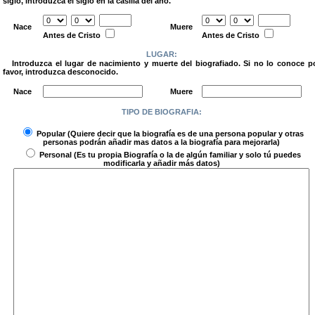
siglo, introduzca el siglo en la casilla del año.
.
Nace
Muere
Antes de Cristo
Antes de Cristo
LUGAR:
Introduzca el lugar de nacimiento y muerte del biografiado. Si no lo conoce p
favor, introduzca desconocido.
.
Nace
Muere
TIPO DE BIOGRAFIA:
.
Popular
(Quiere decir que la biografía es de una persona popular y otras
personas podrán añadir mas datos a la biografía para mejorarla)
Personal
(Es tu propia Biografía o la de algún familiar y solo tú puedes
modificarla y añadir más datos)