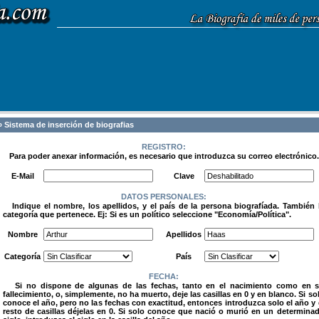
 Sistema de inserción de biografias
REGISTRO:
Para poder anexar información, es necesario que introduzca su correo electrónico.
.
E-Mail
Clave
DATOS PERSONALES:
Indique el nombre, los apellidos, y el país de la persona biografíada. También 
categoría que pertenece. Ej: Si es un político seleccione "Economía/Política".
.
Nombre
Apellidos
Categoría
País
FECHA:
Si no dispone de algunas de las fechas, tanto en el nacimiento como en 
fallecimiento, o, simplemente, no ha muerto, deje las casillas en 0 y en blanco. Si so
conoce el año, pero no las fechas con exactitud, entonces introduzca solo el año y 
resto de casillas déjelas en 0. Si solo conoce que nació o murió en un determina