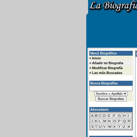
Menú Biográfico
»
»
Inicio
»
Añadir mi Biografia
»
Modificar Biografía
»
Las más Buscadas
Busca Biografías
Abecedario
A
B
C
D
E
F
G
H
I
J
K
L
M
N
O
P
Q
R
S
T
U
V
W
X
Y
Z
#