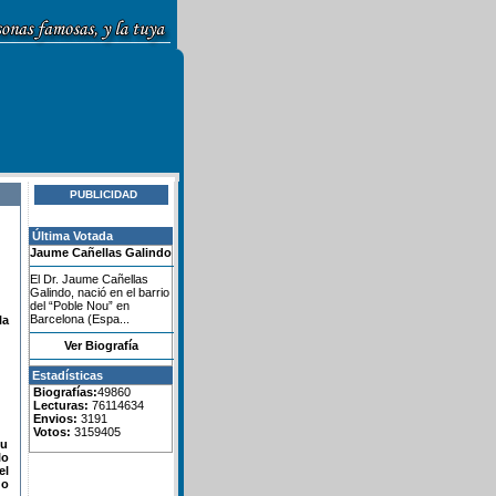
PUBLICIDAD
Última Votada
Jaume Cañellas Galindo
El Dr. Jaume Cañellas
Galindo, nació en el barrio
del “Poble Nou” en
Barcelona (Espa...
la
Ver Biografía
Estadísticas
Biografías:
49860
Lecturas:
76114634
Envios:
3191
Votos:
3159405
su
lo
el
do