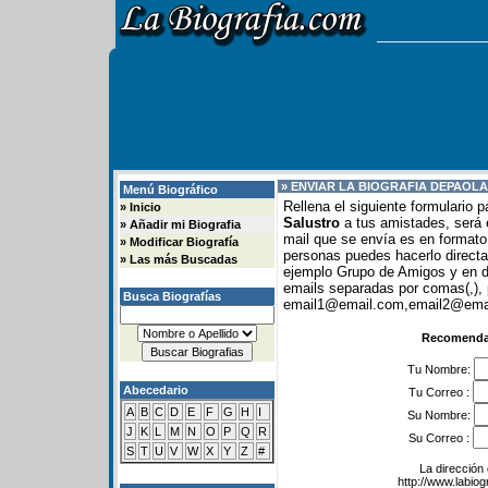
» ENVIAR LA BIOGRAFIA DE
PAOLA
Menú Biográfico
Rellena el siguiente formulario 
»
Inicio
Salustro
a tus amistades, será e
»
Añadir mi Biografia
mail que se envía es en formato 
»
Modificar Biografía
personas puedes hacerlo direc
»
Las más Buscadas
ejemplo Grupo de Amigos y en
emails separadas por comas(,), 
Busca Biografías
email1@email.com,email2@email
Recomendar
Tu Nombre:
Abecedario
Tu Correo :
A
B
C
D
E
F
G
H
I
Su Nombre:
J
K
L
M
N
O
P
Q
R
Su Correo :
S
T
U
V
W
X
Y
Z
#
La dirección 
http://www.labio