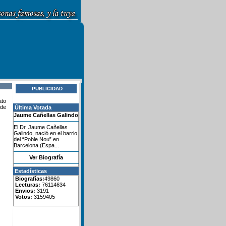
PUBLICIDAD
ato
nde
Última Votada
Jaume Cañellas Galindo
El Dr. Jaume Cañellas
Galindo, nació en el barrio
del “Poble Nou” en
Barcelona (Espa...
Ver Biografía
Estadísticas
Biografías:
49860
Lecturas:
76114634
Envios:
3191
Votos:
3159405