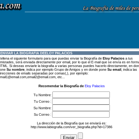
 ENVIAR LA BIOGRAFIA DE
ELOY PALACIOS
ellena el siguiente formulario para que puedas enviar la Biografía de
Eloy Palacios
a tus
mistades, será enviada directamente por email, por lo que el E-mail que se envía es en form
TML. Si deseas enviarle la biografia a varias personas puedes hacerlo directamente, en do
pone
Su nombre
, indica por ejemplo Grupo de Amigos y en donde pone
Su email
, indica las
irecciones de emails separadas por comas(,), por ejemplo:
mail1@email.com,email2@email.com, etc...
Recomendar la Biografía de
Eloy Palacios
Tu Nombre:
Tu Correo :
Su Nombre:
Su Correo :
La dirección de la Biografía que se enviará es:
http://www.labiografia.com/ver_biografia.php?id=17386