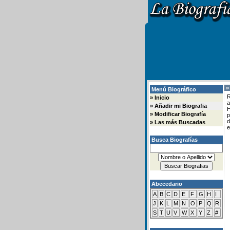
»
Menú Biográfico
R
»
Inicio
a
»
Añadir mi Biografia
H
»
Modificar Biografía
d
»
Las más Buscadas
e
Busca Biografías
Abecedario
A
B
C
D
E
F
G
H
I
J
K
L
M
N
O
P
Q
R
S
T
U
V
W
X
Y
Z
#