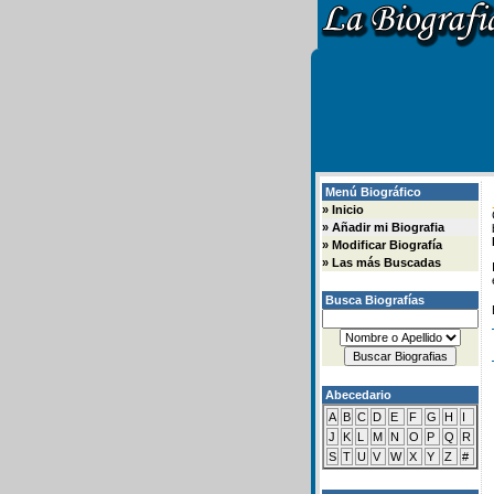
Menú Biográfico
»
Inicio
»
Añadir mi Biografia
»
Modificar Biografía
»
Las más Buscadas
Busca Biografías
Abecedario
A
B
C
D
E
F
G
H
I
J
K
L
M
N
O
P
Q
R
S
T
U
V
W
X
Y
Z
#