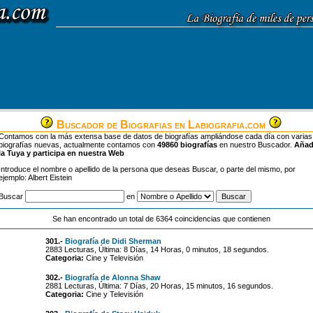
Buscador de Biografias en Labiografia.com
Contamos con la más extensa base de datos de biografías ampliándose cada día con varias
biografías nuevas, actualmente contamos con
49860 biografías
en nuestro Buscador.
Aña
la Tuya y participa en nuestra Web
Introduce el nombre o apellido de la persona que deseas Buscar, o parte del mismo, por
ejemplo: Albert Eistein
Buscar
en
Se han encontrado un total de 6364 coincidencias que contienen
301.-
Biografía de Didi Sherman
2883 Lecturas, Última: 8 Días, 14 Horas, 0 minutos, 18 segundos.
Categoria:
Cine y Televisión
302.-
Biografía de Alonna Shaw
2881 Lecturas, Última: 7 Días, 20 Horas, 15 minutos, 16 segundos.
Categoria:
Cine y Televisión