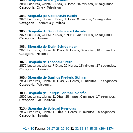
303.-
Biografía de Stacy Haiduk
2881 Lecturas, Última: 9 Días, 3 Horas, 45 minutos, 18 segundos.
Categoria:
Cine y Televisión
304.-
Biografía de Sixto Durán-Ballén
2876 Lecturas, Última: 8 Días, 3 Horas, 0 minutos, 17 segundos.
Categoria:
Economía y Política
305.-
Biografía de Santa Librada o Liberata
2876 Lecturas, Última: 8 Días, 4 Horas, 30 minutos, 18 segundos.
Categoria:
Historia
306.-
Biografía de Erwin Schrödinger
2873 Lecturas, Última: 10 Días, 10 Horas, 0 minutos, 18 segundos.
Categoria:
Historia
307.-
Biografía de Theobald Smith
2870 Lecturas, Última: 7 Días, 20 Horas, 15 minutos, 17 segundos.
Categoria:
Historia
308.-
Biografía de Burrhus Frederic Skinner
2864 Lecturas, Última: 10 Días, 22 Horas, 15 minutos, 17 segundos.
Categoria:
Psicología
309.-
Biografía de Enrique Santos Calderón
2863 Lecturas, Última: 11 Días, 18 Horas, 0 minutos, 17 segundos.
Categoria:
Sin Clasificar
310.-
Biografía de Soledad Puértolas
2852 Lecturas, Última: 11 Días, 9 Horas, 15 minutos, 18 segundos.
Categoria:
Historia
«1
«-10
Página:
26
-
27
-
28
-
29
-
30
-
31
-
32
-
33
-
34
-
35
-
36
+10»
637»