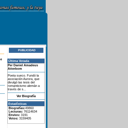
PUBLICIDAD
de
Última Votada
Per Daniel Amadeus
Atterbom
Poeta sueco. Fundó la
asociación Aurora, que
divulgó las tesis del
romanticismo alemán a
través de s...
Ver Biografía
Estadísticas
Biografías:
49860
Lecturas:
76114634
Envios:
3191
Votos:
3159405