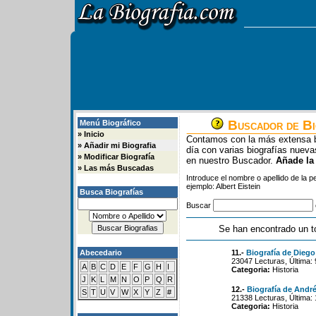
Buscador de Bi
Menú Biográfico
»
Inicio
Contamos con la más extensa b
»
Añadir mi Biografia
día con varias biografías nue
»
Modificar Biografía
en nuestro Buscador.
Añade la
»
Las más Buscadas
Introduce el nombre o apellido de la 
ejemplo: Albert Eistein
Busca Biografías
Buscar
Se han encontrado un t
Abecedario
11.-
Biografía de Diego
23047 Lecturas, Última:
A
B
C
D
E
F
G
H
I
Categoria:
Historia
J
K
L
M
N
O
P
Q
R
12.-
Biografía de André
S
T
U
V
W
X
Y
Z
#
21338 Lecturas, Última:
Categoria:
Historia