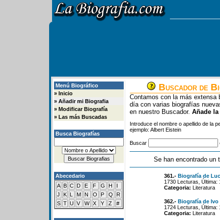
Buscador de Bi
Menú Biográfico
»
Inicio
Contamos con la más extensa b
»
Añadir mi Biografia
día con varias biografías nue
»
Modificar Biografía
en nuestro Buscador.
Añade la
»
Las más Buscadas
Introduce el nombre o apellido de la 
ejemplo: Albert Eistein
Busca Biografías
Buscar
Se han encontrado un t
Abecedario
361.-
Biografía de Lu
1730 Lecturas, Última:
A
B
C
D
E
F
G
H
I
Categoria:
Literatura
J
K
L
M
N
O
P
Q
R
362.-
Biografía de Ivo
S
T
U
V
W
X
Y
Z
#
1724 Lecturas, Última:
Categoria:
Literatura