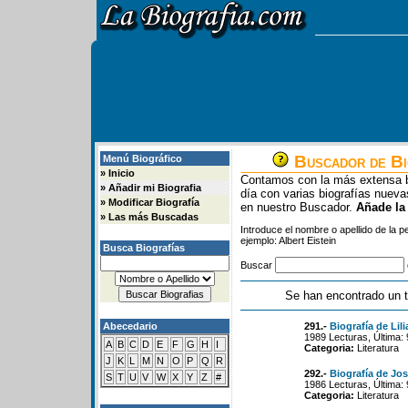
Buscador de Bi
Menú Biográfico
»
Inicio
Contamos con la más extensa b
»
Añadir mi Biografia
día con varias biografías nue
»
Modificar Biografía
en nuestro Buscador.
Añade la
»
Las más Buscadas
Introduce el nombre o apellido de la 
ejemplo: Albert Eistein
Busca Biografías
Buscar
Se han encontrado un t
Abecedario
291.-
Biografía de Lil
1989 Lecturas, Última:
A
B
C
D
E
F
G
H
I
Categoria:
Literatura
J
K
L
M
N
O
P
Q
R
292.-
Biografía de Jos
S
T
U
V
W
X
Y
Z
#
1986 Lecturas, Última:
Categoria:
Literatura